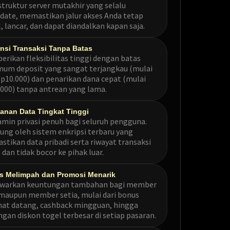
struktur server mutakhir yang selalu
date, memastikan jalur akses Anda tetap
l, lancar, dan dapat diandalkan kapan saja.
ensi Transaksi Tanpa Batas
rikan fleksibilitas tinggi dengan batas
um deposit yang sangat terjangkau (mulai
Rp10.000) dan penarikan dana cepat (mulai
000) tanpa antrean yang lama.
nan Data Tingkat Tinggi
min privasi penuh bagi seluruh pengguna.
ung oleh sistem enkripsi terbaru yang
tikan data pribadi serta riwayat transaksi
dan tidak bocor ke pihak luar.
s Melimpah dan Promosi Menarik
warkan keuntungan tambahan bagi member
maupun member setia, mulai dari bonus
at datang, cashback mingguan, hingga
gan diskon togel terbesar di setiap pasaran.