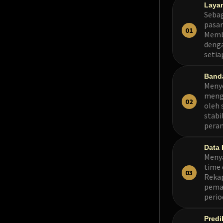
Laya
Sebag
pasar
01
Memb
deng
setia
Banda
Menye
meng
02
oleh 
stabi
pera
Data 
Menya
time 
03
Rekap
pemai
perio
Predi