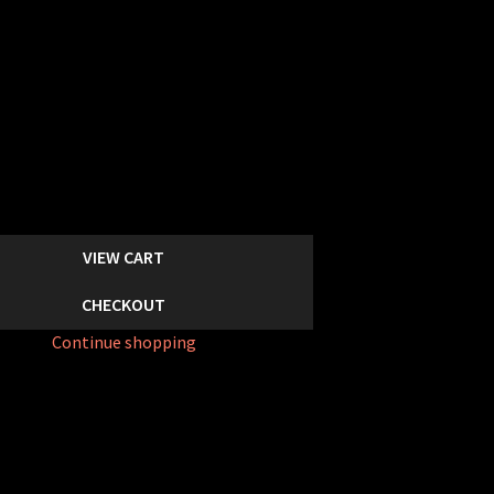
nt phone number
(+62) 856-9671-0961
CE
Jakarta
ode
10160
s (0)
VIEW CART
CHECKOUT
Continue shopping