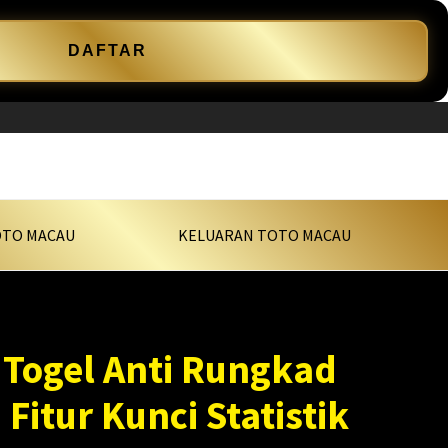
DAFTAR
OTO MACAU
KELUARAN TOTO MACAU
 Togel Anti Rungkad
Fitur Kunci Statistik