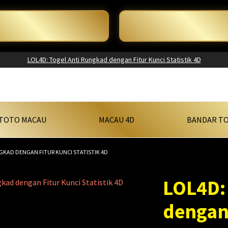
LOL4D: Togel Anti Rungkad dengan Fitur Kunci Statistik 4D
TOTO MACAU
MACAU 4D
BANDAR T
GKAD DENGAN FITUR KUNCI STATISTIK 4D
LOL4D:
dengan 