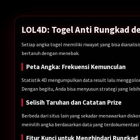
LOL4D: Togel Anti Rungkad de
Setiap angka togel memiliki riwayat yang bisa dianalisi
bertaruh dengan menebak.
Peta Angka: Frekuensi Kemunculan
Statistik 4D mengumpulkan data result lalu menggolon
Dengan begitu, Anda bisa menyusun strategi yang lebih
Selisih Taruhan dan Catatan Prize
Berbeda dari situs lain yang sekadar menawarkan diskon
memilih angka berdasarkan data yang terdokumentasi 
Fitur Kunci untuk Menghindari Rungkad