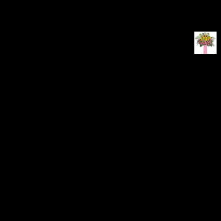
delive
delivery 
delivery
delivery
delive
RECIPI
delivery
08, Kelu
Kota Adm
Ibukota 