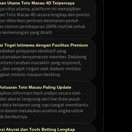
nan Utama Toto Macau 4D Terpercaya
ai situs utama, platform ini menyajikan
an Toto Macau 4D secara lengkap dan presisi.
er diberikan jaminan keamanan penuh
an sistem pembayaran 100% mutlak untuk
p kemenangan yang diraih.
r Togel Istimewa dengan Fasilitas Premium
diakan pelayanan eksklusif yang
utamakan kenyamanan member. Didukung
sistem taruhan mutakhir yang responsif,
l, dan sangat ringan saat diakses melalui
ngkat mobile maupun desktop.
Keluaran Toto Macau Paling Update
jikan informasi hasil undian secara real-
dan akurat langsung dari live draw pusat.
 data keluaran yang rapi sangat membantu
n dalam melakukan analisis angka untuk
de berikutnya.
ksi Akurat dan Tools Betting Lengkap