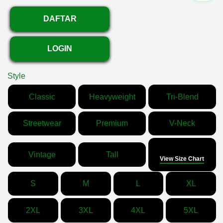
DAFTAR
LOGIN
Style
Classic
Heavyweight
Tri-Blend
Streetwear
Premium
V-Neck
Size
Vintage
Tall
View Size Chart
S
M
L
XL
2XL
3XL
4XL
5XL