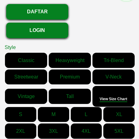
DAFTAR
LOGIN
Style
Classic
Heavyweight
Tri-Blend
Streetwear
Premium
V-Neck
Size
Vintage
Tall
View Size Chart
S
M
L
XL
2XL
3XL
4XL
5XL