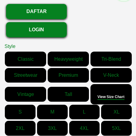
DAFTAR
LOGIN
Style
Classic
Heavyweight
Tri-Blend
Streetwear
Premium
V-Neck
Size
Vintage
Tall
View Size Chart
S
M
L
XL
2XL
3XL
4XL
5XL